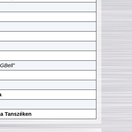
GBell”
a
ika Tanszéken