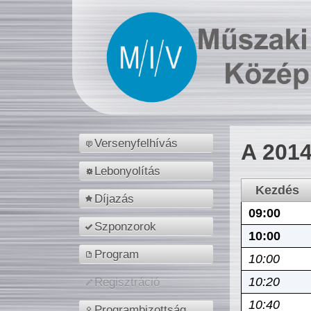
Versenyfelhívás
A 2014
Lebonyolítás
Kezdés
Díjazás
09:00
Szponzorok
10:00
Program
10:00
10:20
Regisztráció
10:40
Programbizottság