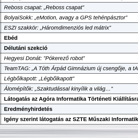
Reboss csapat: „Reboss csapat”
BolyaiSokk: „eMotion, avagy a GPS tehénpásztor”
ESZI szakkör: „Háromdimenziós led mátrix”
Ebéd
Délutáni szekció
Hegyesi Donát: ”Pókerező robot”
TeamTAG: „A Tóth Árpád Gimnázium új csengője, a tA
Légbőlkapott: „Légbőlkapott”
Álomépítők: „Szaktudással kinyílik a világ…”
Látogatás az Agóra Informatika Történeti Kiállításr
Eredményhirdetés
Igény szerint látogatás az SZTE Műszaki Informat