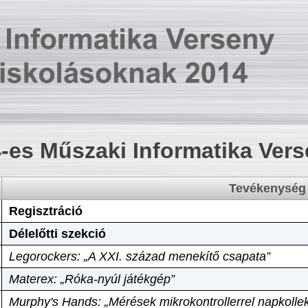
-es Műszaki Informatika Ver
Tevékenység
Regisztráció
Délelőtti szekció
Legorockers: „A XXI. század menekítő csapata”
Materex: „Róka-nyúl játékgép”
Murphy's Hands: „Mérések mikrokontrollerrel napkollek