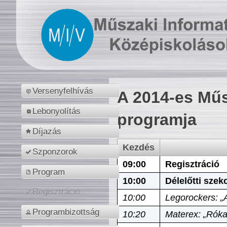
Versenyfelhívás
A 2014-es Műs
Lebonyolítás
programja
Díjazás
Kezdés
Szponzorok
09:00
Regisztráció
Program
10:00
Délelőtti szek
Regisztráció
10:00
Legorockers: „
Programbizottság
10:20
Materex: „Róka