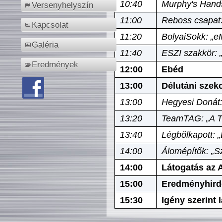
10:40
Murphy's Hands
Versenyhelyszín
11:00
Reboss csapat:
Kapcsolat
11:20
BolyaiSokk: „e
Galéria
11:40
ESZI szakkör: 
Eredmények
12:00
Ebéd
13:00
Délutáni szek
13:00
Hegyesi Donát:
13:20
TeamTAG: „A Tó
13:40
Légbőlkapott: 
14:00
Álomépítők: „Sz
14:00
Látogatás az A
15:00
Eredményhird
15:30
Igény szerint