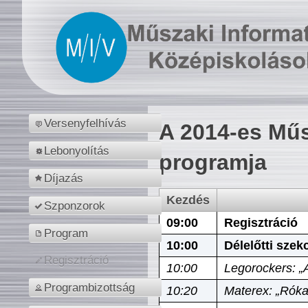
Versenyfelhívás
A 2014-es Műs
Lebonyolítás
programja
Díjazás
Kezdés
Szponzorok
09:00
Regisztráció
Program
10:00
Délelőtti szek
Regisztráció
10:00
Legorockers: „
Programbizottság
10:20
Materex: „Róka