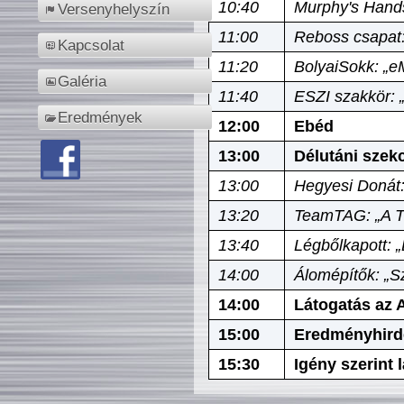
10:40
Murphy's Hands
Versenyhelyszín
11:00
Reboss csapat:
Kapcsolat
11:20
BolyaiSokk: „e
Galéria
11:40
ESZI szakkör: 
Eredmények
12:00
Ebéd
13:00
Délutáni szek
13:00
Hegyesi Donát:
13:20
TeamTAG: „A Tó
13:40
Légbőlkapott: 
14:00
Álomépítők: „Sz
14:00
Látogatás az A
15:00
Eredményhird
15:30
Igény szerint