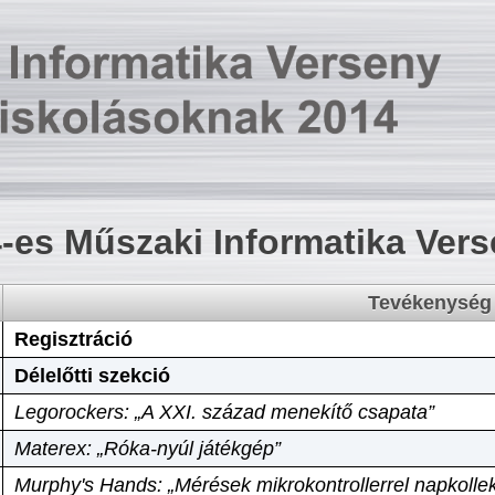
-es Műszaki Informatika Ver
Tevékenység
Regisztráció
Délelőtti szekció
Legorockers: „A XXI. század menekítő csapata”
Materex: „Róka-nyúl játékgép”
Murphy's Hands: „Mérések mikrokontrollerrel napkollek