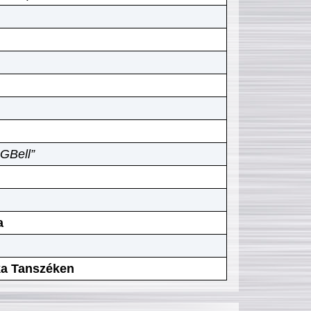
GBell”
a
ika Tanszéken