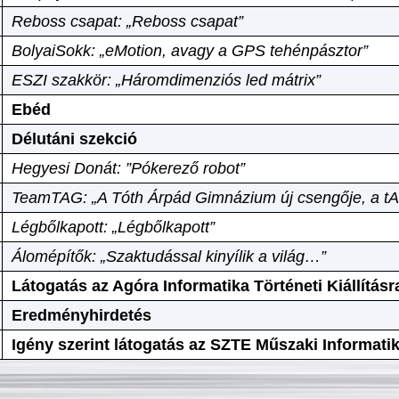
Reboss csapat: „Reboss csapat”
BolyaiSokk: „eMotion, avagy a GPS tehénpásztor”
ESZI szakkör: „Háromdimenziós led mátrix”
Ebéd
Délutáni szekció
Hegyesi Donát: ”Pókerező robot”
TeamTAG: „A Tóth Árpád Gimnázium új csengője, a tA
Légbőlkapott: „Légbőlkapott”
Álomépítők: „Szaktudással kinyílik a világ…”
Látogatás az Agóra Informatika Történeti Kiállításr
Eredményhirdetés
Igény szerint látogatás az SZTE Műszaki Informat