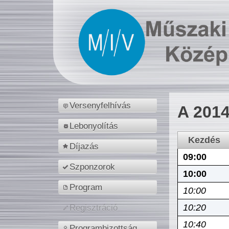
Versenyfelhívás
A 2014
Lebonyolítás
Kezdés
Díjazás
09:00
Szponzorok
10:00
Program
10:00
10:20
Regisztráció
10:40
Programbizottság