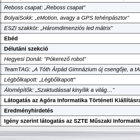
Reboss csapat: „Reboss csapat”
BolyaiSokk: „eMotion, avagy a GPS tehénpásztor”
ESZI szakkör: „Háromdimenziós led mátrix”
Ebéd
Délutáni szekció
Hegyesi Donát: ”Pókerező robot”
TeamTAG: „A Tóth Árpád Gimnázium új csengője, a tA
Légbőlkapott: „Légbőlkapott”
Álomépítők: „Szaktudással kinyílik a világ…”
Látogatás az Agóra Informatika Történeti Kiállításr
Eredményhirdetés
Igény szerint látogatás az SZTE Műszaki Informat