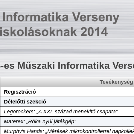
-es Műszaki Informatika Ver
Tevékenység
Regisztráció
Délelőtti szekció
Legorockers: „A XXI. század menekítő csapata”
Materex: „Róka-nyúl játékgép”
Murphy's Hands: „Mérések mikrokontrollerrel napkollek