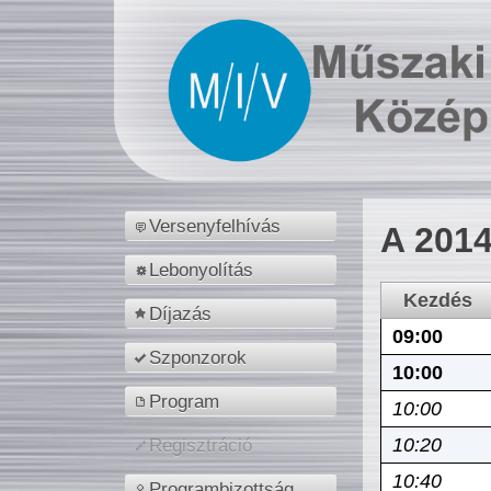
Versenyfelhívás
A 2014
Lebonyolítás
Kezdés
Díjazás
09:00
Szponzorok
10:00
Program
10:00
10:20
Regisztráció
10:40
Programbizottság