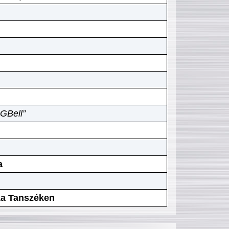
GBell”
a
ika Tanszéken