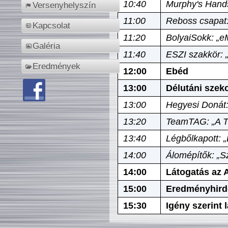
10:40
Murphy's Hands
Versenyhelyszín
11:00
Reboss csapat:
Kapcsolat
11:20
BolyaiSokk: „e
Galéria
11:40
ESZI szakkör: 
Eredmények
12:00
Ebéd
13:00
Délutáni szek
13:00
Hegyesi Donát:
13:20
TeamTAG: „A Tó
13:40
Légbőlkapott: 
14:00
Álomépítők: „Sz
14:00
Látogatás az A
15:00
Eredményhird
15:30
Igény szerint