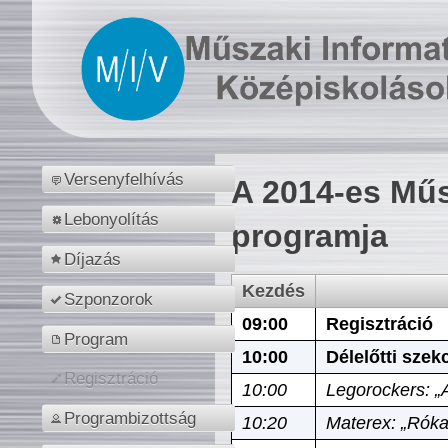
Versenyfelhívás
A 2014-es Műs
Lebonyolítás
programja
Díjazás
Kezdés
Szponzorok
09:00
Regisztráció
Program
10:00
Délelőtti szek
Regisztráció
10:00
Legorockers: „
Programbizottság
10:20
Materex: „Róka