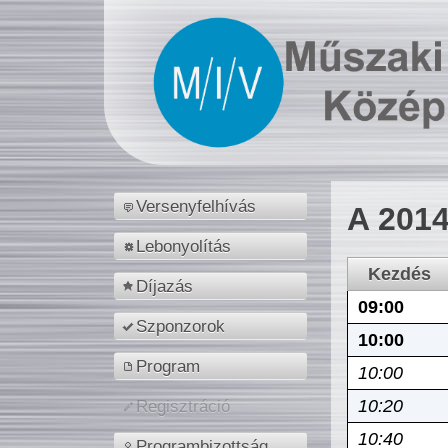
Versenyfelhívás
A 2014
Lebonyolítás
Kezdés
Díjazás
09:00
Szponzorok
10:00
Program
10:00
10:20
Regisztráció
10:40
Programbizottság