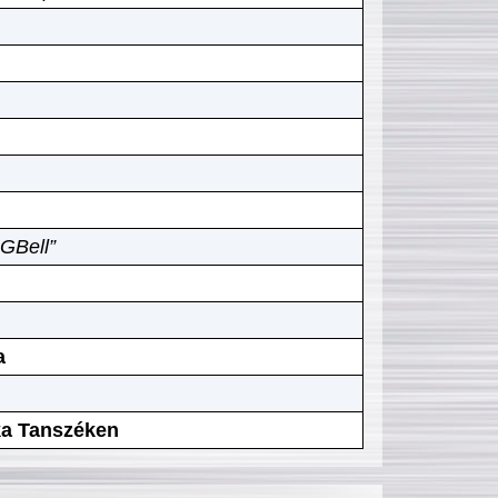
GBell”
a
ika Tanszéken