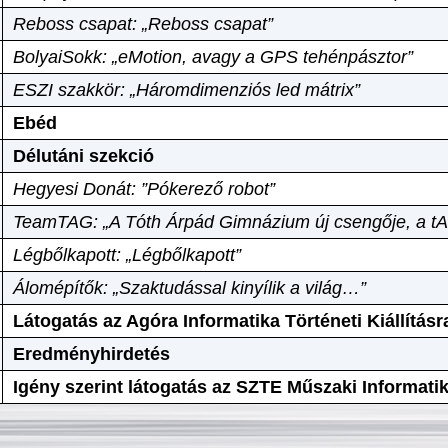
Reboss csapat: „Reboss csapat”
BolyaiSokk: „eMotion, avagy a GPS tehénpásztor”
ESZI szakkör: „Háromdimenziós led mátrix”
Ebéd
Délutáni szekció
Hegyesi Donát: ”Pókerező robot”
TeamTAG: „A Tóth Árpád Gimnázium új csengője, a tA
Légbőlkapott: „Légbőlkapott”
Álomépítők: „Szaktudással kinyílik a világ…”
Látogatás az Agóra Informatika Történeti Kiállításr
Eredményhirdetés
Igény szerint látogatás az SZTE Műszaki Informat