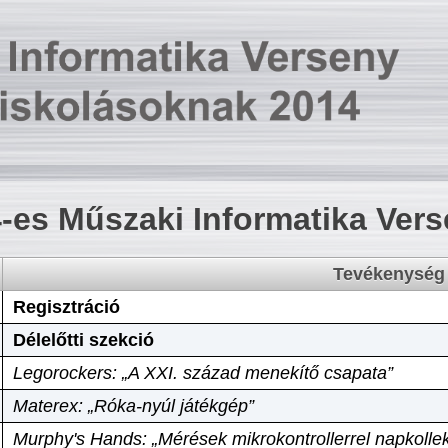
-es Műszaki Informatika Ver
Tevékenység
Regisztráció
Délelőtti szekció
Legorockers: „A XXI. század menekítő csapata”
Materex: „Róka-nyúl játékgép”
Murphy's Hands: „Mérések mikrokontrollerrel napkollek