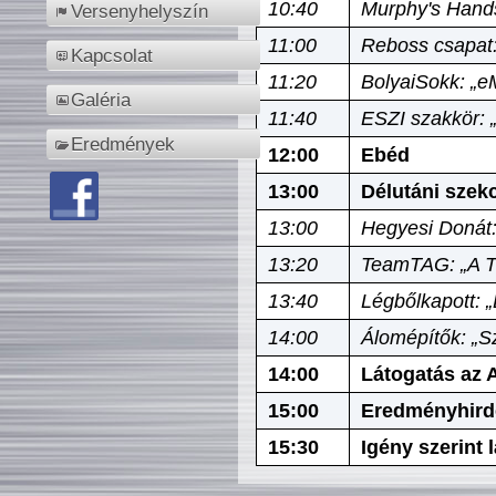
10:40
Murphy's Hands
Versenyhelyszín
11:00
Reboss csapat:
Kapcsolat
11:20
BolyaiSokk: „e
Galéria
11:40
ESZI szakkör: 
Eredmények
12:00
Ebéd
13:00
Délutáni szek
13:00
Hegyesi Donát:
13:20
TeamTAG: „A Tó
13:40
Légbőlkapott: 
14:00
Álomépítők: „Sz
14:00
Látogatás az A
15:00
Eredményhird
15:30
Igény szerint