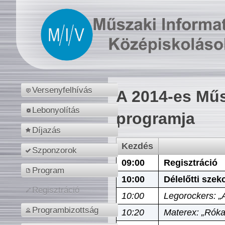
Versenyfelhívás
A 2014-es Műs
Lebonyolítás
programja
Díjazás
Kezdés
Szponzorok
09:00
Regisztráció
Program
10:00
Délelőtti szek
Regisztráció
10:00
Legorockers: „
Programbizottság
10:20
Materex: „Róka