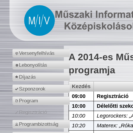
Versenyfelhívás
A 2014-es Műs
Lebonyolítás
programja
Díjazás
Kezdés
Szponzorok
09:00
Regisztráció
Program
10:00
Délelőtti szek
Regisztráció
10:00
Legorockers: „
Programbizottság
10:20
Materex: „Róka