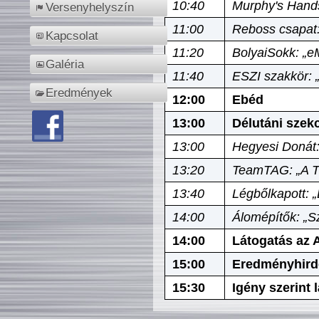
10:40
Murphy's Hands
Versenyhelyszín
11:00
Reboss csapat:
Kapcsolat
11:20
BolyaiSokk: „e
Galéria
11:40
ESZI szakkör: 
Eredmények
12:00
Ebéd
13:00
Délutáni szek
13:00
Hegyesi Donát:
13:20
TeamTAG: „A Tó
13:40
Légbőlkapott: 
14:00
Álomépítők: „Sz
14:00
Látogatás az A
15:00
Eredményhird
15:30
Igény szerint