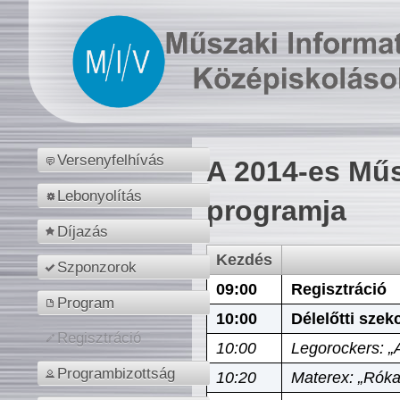
Versenyfelhívás
A 2014-es Műs
Lebonyolítás
programja
Díjazás
Kezdés
Szponzorok
09:00
Regisztráció
Program
10:00
Délelőtti szek
Regisztráció
10:00
Legorockers: „
Programbizottság
10:20
Materex: „Róka