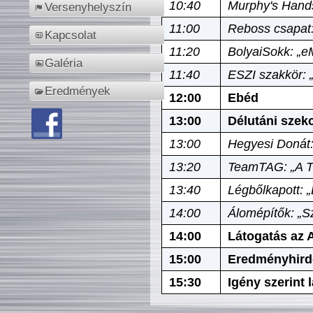
10:40
Murphy's Hands
Versenyhelyszín
11:00
Reboss csapat:
Kapcsolat
11:20
BolyaiSokk: „e
Galéria
11:40
ESZI szakkör: 
Eredmények
12:00
Ebéd
13:00
Délutáni szek
13:00
Hegyesi Donát:
13:20
TeamTAG: „A Tó
13:40
Légbőlkapott: 
14:00
Álomépítők: „Sz
14:00
Látogatás az A
15:00
Eredményhird
15:30
Igény szerint