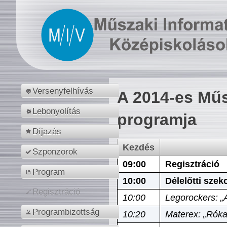
Versenyfelhívás
A 2014-es Műs
Lebonyolítás
programja
Díjazás
Kezdés
Szponzorok
09:00
Regisztráció
Program
10:00
Délelőtti szek
Regisztráció
10:00
Legorockers: „
Programbizottság
10:20
Materex: „Róka