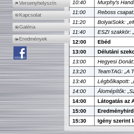
10:40
Murphy's Hands
Versenyhelyszín
11:00
Reboss csapat:
Kapcsolat
11:20
BolyaiSokk: „e
Galéria
11:40
ESZI szakkör: 
Eredmények
12:00
Ebéd
13:00
Délutáni szek
13:00
Hegyesi Donát:
13:20
TeamTAG: „A Tó
13:40
Légbőlkapott: 
14:00
Álomépítők: „Sz
14:00
Látogatás az A
15:00
Eredményhird
15:30
Igény szerint