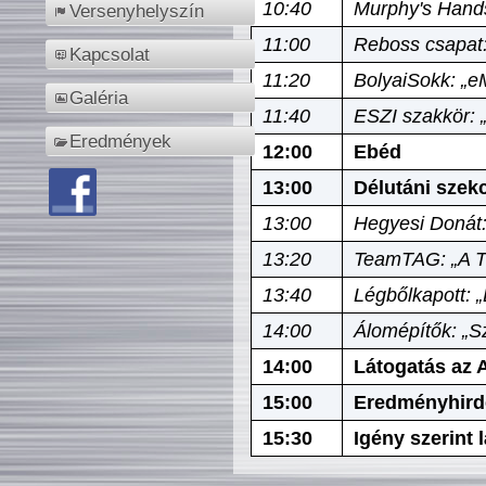
10:40
Murphy's Hands
Versenyhelyszín
11:00
Reboss csapat:
Kapcsolat
11:20
BolyaiSokk: „e
Galéria
11:40
ESZI szakkör: 
Eredmények
12:00
Ebéd
13:00
Délutáni szek
13:00
Hegyesi Donát:
13:20
TeamTAG: „A Tó
13:40
Légbőlkapott: 
14:00
Álomépítők: „Sz
14:00
Látogatás az A
15:00
Eredményhird
15:30
Igény szerint