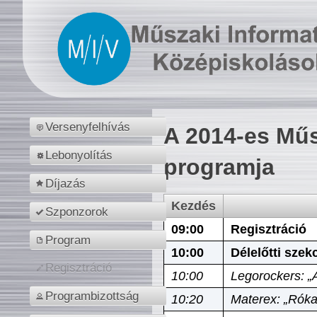
Versenyfelhívás
A 2014-es Műs
Lebonyolítás
programja
Díjazás
Kezdés
Szponzorok
09:00
Regisztráció
Program
10:00
Délelőtti szek
Regisztráció
10:00
Legorockers: „
Programbizottság
10:20
Materex: „Róka