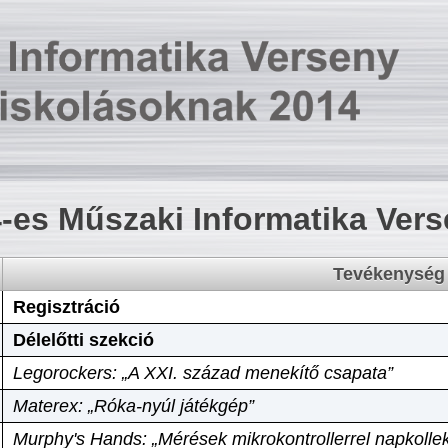
-es Műszaki Informatika Ver
Tevékenység
Regisztráció
Délelőtti szekció
Legorockers: „A XXI. század menekítő csapata”
Materex: „Róka-nyúl játékgép”
Murphy's Hands: „Mérések mikrokontrollerrel napkollek