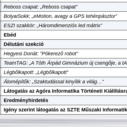
Reboss csapat: „Reboss csapat”
BolyaiSokk: „eMotion, avagy a GPS tehénpásztor”
ESZI szakkör: „Háromdimenziós led mátrix”
Ebéd
Délutáni szekció
Hegyesi Donát: ”Pókerező robot”
TeamTAG: „A Tóth Árpád Gimnázium új csengője, a tA
Légbőlkapott: „Légbőlkapott”
Álomépítők: „Szaktudással kinyílik a világ…”
Látogatás az Agóra Informatika Történeti Kiállításr
Eredményhirdetés
Igény szerint látogatás az SZTE Műszaki Informat