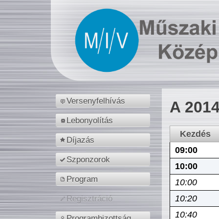
Versenyfelhívás
A 2014
Lebonyolítás
Kezdés
Díjazás
09:00
Szponzorok
10:00
Program
10:00
10:20
Regisztráció
10:40
Programbizottság