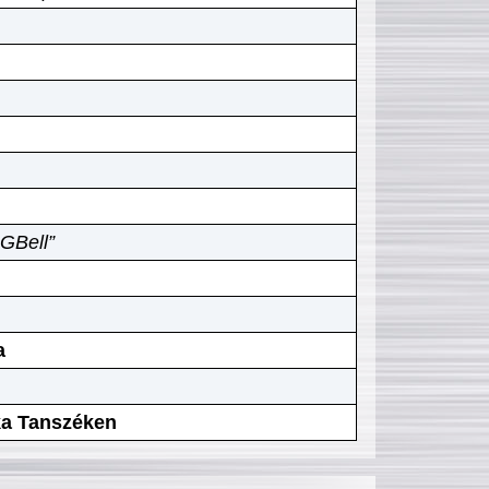
GBell”
a
ika Tanszéken