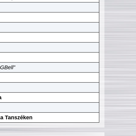
GBell”
a
ika Tanszéken