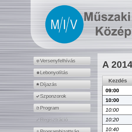
Versenyfelhívás
A 2014
Lebonyolítás
Kezdés
Díjazás
09:00
Szponzorok
10:00
Program
10:00
10:20
Regisztráció
10:40
Programbizottság