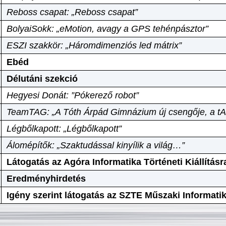
Reboss csapat: „Reboss csapat”
BolyaiSokk: „eMotion, avagy a GPS tehénpásztor”
ESZI szakkör: „Háromdimenziós led mátrix”
Ebéd
Délutáni szekció
Hegyesi Donát: ”Pókerező robot”
TeamTAG: „A Tóth Árpád Gimnázium új csengője, a tA
Légbőlkapott: „Légbőlkapott”
Álomépítők: „Szaktudással kinyílik a világ…”
Látogatás az Agóra Informatika Történeti Kiállításr
Eredményhirdetés
Igény szerint látogatás az SZTE Műszaki Informat