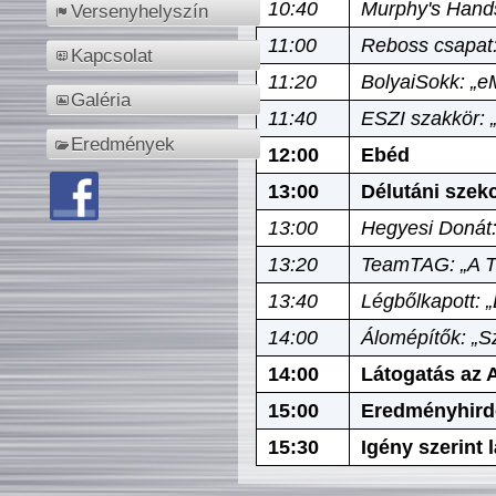
10:40
Murphy's Hands
Versenyhelyszín
11:00
Reboss csapat:
Kapcsolat
11:20
BolyaiSokk: „e
Galéria
11:40
ESZI szakkör: 
Eredmények
12:00
Ebéd
13:00
Délutáni szek
13:00
Hegyesi Donát:
13:20
TeamTAG: „A Tó
13:40
Légbőlkapott: 
14:00
Álomépítők: „Sz
14:00
Látogatás az A
15:00
Eredményhird
15:30
Igény szerint