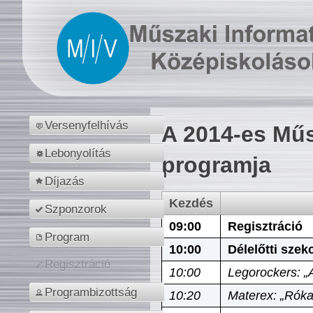
Versenyfelhívás
A 2014-es Műs
Lebonyolítás
programja
Díjazás
Kezdés
Szponzorok
09:00
Regisztráció
Program
10:00
Délelőtti szek
Regisztráció
10:00
Legorockers: „
Programbizottság
10:20
Materex: „Róka