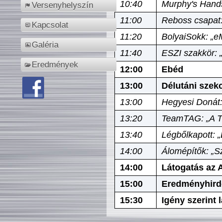
10:40
Murphy's Hands
Versenyhelyszín
11:00
Reboss csapat:
Kapcsolat
11:20
BolyaiSokk: „e
Galéria
11:40
ESZI szakkör: 
Eredmények
12:00
Ebéd
13:00
Délutáni szek
13:00
Hegyesi Donát:
13:20
TeamTAG: „A Tó
13:40
Légbőlkapott: 
14:00
Álomépítők: „Sz
14:00
Látogatás az A
15:00
Eredményhird
15:30
Igény szerint