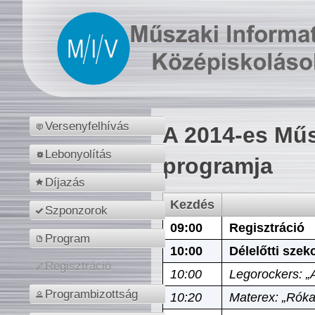
Versenyfelhívás
A 2014-es Műs
Lebonyolítás
programja
Díjazás
Kezdés
Szponzorok
09:00
Regisztráció
Program
10:00
Délelőtti szek
Regisztráció
10:00
Legorockers: „
Programbizottság
10:20
Materex: „Róka