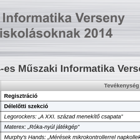
-es Műszaki Informatika Ver
Tevékenység
Regisztráció
Délelőtti szekció
Legorockers: „A XXI. század menekítő csapata”
Materex: „Róka-nyúl játékgép”
Murphy's Hands: „Mérések mikrokontrollerrel napkollek