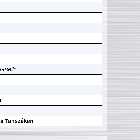
GBell”
a
ika Tanszéken