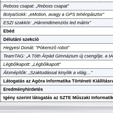
Reboss csapat: „Reboss csapat”
BolyaiSokk: „eMotion, avagy a GPS tehénpásztor”
ESZI szakkör: „Háromdimenziós led mátrix”
Ebéd
Délutáni szekció
Hegyesi Donát: ”Pókerező robot”
TeamTAG: „A Tóth Árpád Gimnázium új csengője, a tA
Légbőlkapott: „Légbőlkapott”
Álomépítők: „Szaktudással kinyílik a világ…”
Látogatás az Agóra Informatika Történeti Kiállításr
Eredményhirdetés
Igény szerint látogatás az SZTE Műszaki Informat