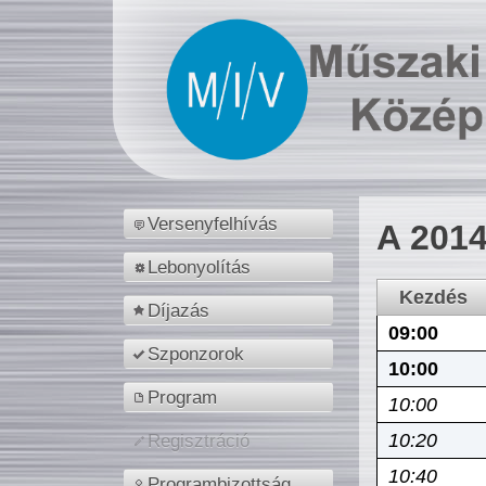
Versenyfelhívás
A 2014
Lebonyolítás
Kezdés
Díjazás
09:00
Szponzorok
10:00
Program
10:00
10:20
Regisztráció
10:40
Programbizottság