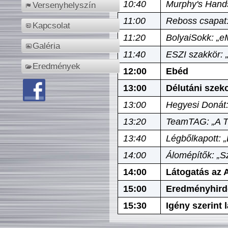
10:40
Murphy's Hands
Versenyhelyszín
11:00
Reboss csapat:
Kapcsolat
11:20
BolyaiSokk: „e
Galéria
11:40
ESZI szakkör: 
Eredmények
12:00
Ebéd
13:00
Délutáni szek
13:00
Hegyesi Donát:
13:20
TeamTAG: „A Tó
13:40
Légbőlkapott: 
14:00
Álomépítők: „Sz
14:00
Látogatás az A
15:00
Eredményhird
15:30
Igény szerint