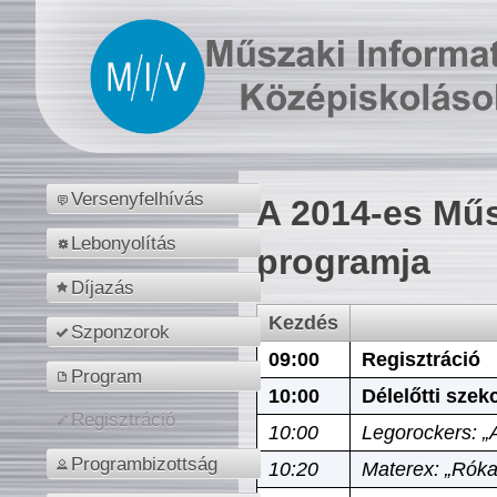
Versenyfelhívás
A 2014-es Műs
Lebonyolítás
programja
Díjazás
Kezdés
Szponzorok
09:00
Regisztráció
Program
10:00
Délelőtti szek
Regisztráció
10:00
Legorockers: „
Programbizottság
10:20
Materex: „Róka