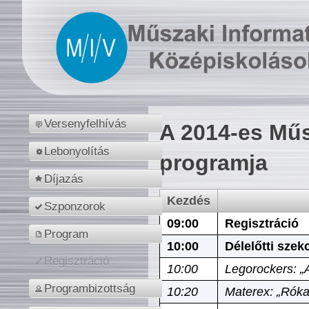
Versenyfelhívás
A 2014-es Műs
Lebonyolítás
programja
Díjazás
Kezdés
Szponzorok
09:00
Regisztráció
Program
10:00
Délelőtti szek
Regisztráció
10:00
Legorockers: „
Programbizottság
10:20
Materex: „Róka