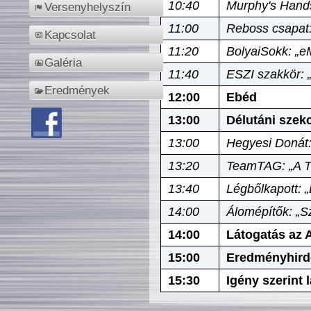
10:40
Murphy's Hands
Versenyhelyszín
11:00
Reboss csapat:
Kapcsolat
11:20
BolyaiSokk: „e
Galéria
11:40
ESZI szakkör: 
Eredmények
12:00
Ebéd
13:00
Délutáni szek
13:00
Hegyesi Donát:
13:20
TeamTAG: „A Tó
13:40
Légbőlkapott: 
14:00
Álomépítők: „Sz
14:00
Látogatás az A
15:00
Eredményhird
15:30
Igény szerint