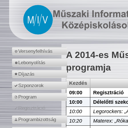
Versenyfelhívás
A 2014-es Műs
Lebonyolítás
programja
Díjazás
Kezdés
Szponzorok
09:00
Regisztráció
Program
10:00
Délelőtti szek
Regisztráció
10:00
Legorockers: „
Programbizottság
10:20
Materex: „Róka