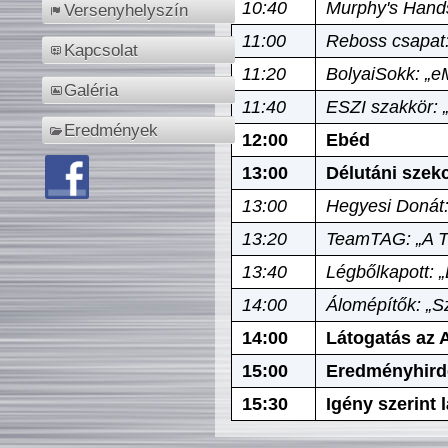
10:40
Murphy's Hands
Versenyhelyszín
11:00
Reboss csapat:
Kapcsolat
11:20
BolyaiSokk: „e
Galéria
11:40
ESZI szakkör: 
Eredmények
12:00
Ebéd
13:00
Délutáni szek
13:00
Hegyesi Donát:
13:20
TeamTAG: „A Tó
13:40
Légbőlkapott: 
14:00
Álomépítők: „Sz
14:00
Látogatás az A
15:00
Eredményhird
15:30
Igény szerint