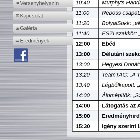
10:40
Murphy's Hands
Versenyhelyszín
11:00
Reboss csapat:
Kapcsolat
11:20
BolyaiSokk: „e
Galéria
11:40
ESZI szakkör: 
Eredmények
12:00
Ebéd
13:00
Délutáni szek
13:00
Hegyesi Donát:
13:20
TeamTAG: „A Tó
13:40
Légbőlkapott: 
14:00
Álomépítők: „Sz
14:00
Látogatás az A
15:00
Eredményhird
15:30
Igény szerint