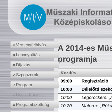
Versenyfelhívás
A 2014-es Műs
Lebonyolítás
programja
Díjazás
Kezdés
Szponzorok
09:00
Regisztráció
Program
10:00
Délelőtti szek
Regisztráció
10:00
Legorockers: „
Programbizottság
10:20
Materex: „Róka