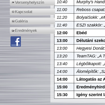
10:40
Murphy's Hands
Versenyhelyszín
11:00
Reboss csapat:
Kapcsolat
11:20
BolyaiSokk: „e
Galéria
11:40
ESZI szakkör: 
Eredmények
12:00
Ebéd
13:00
Délutáni szek
13:00
Hegyesi Donát:
13:20
TeamTAG: „A Tó
13:40
Légbőlkapott: 
14:00
Álomépítők: „Sz
14:00
Látogatás az A
15:00
Eredményhird
15:30
Igény szerint