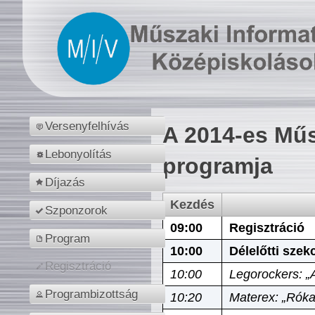
Versenyfelhívás
A 2014-es Műs
Lebonyolítás
programja
Díjazás
Kezdés
Szponzorok
09:00
Regisztráció
Program
10:00
Délelőtti szek
Regisztráció
10:00
Legorockers: „
Programbizottság
10:20
Materex: „Róka