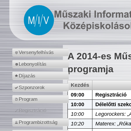
Versenyfelhívás
A 2014-es Műs
Lebonyolítás
programja
Díjazás
Kezdés
Szponzorok
09:00
Regisztráció
Program
10:00
Délelőtti szek
Regisztráció
10:00
Legorockers: „
Programbizottság
10:20
Materex: „Róka