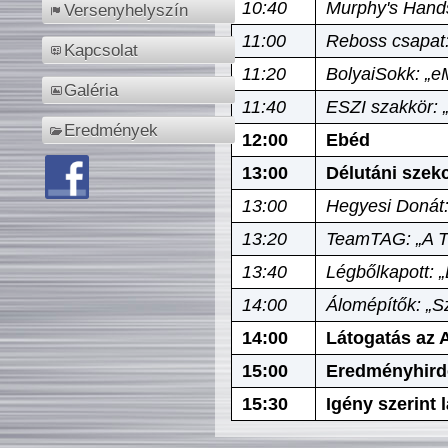
10:40
Murphy's Hands
Versenyhelyszín
11:00
Reboss csapat:
Kapcsolat
11:20
BolyaiSokk: „e
Galéria
11:40
ESZI szakkör: 
Eredmények
12:00
Ebéd
13:00
Délutáni szek
13:00
Hegyesi Donát:
13:20
TeamTAG: „A Tó
13:40
Légbőlkapott: 
14:00
Álomépítők: „Sz
14:00
Látogatás az A
15:00
Eredményhird
15:30
Igény szerint