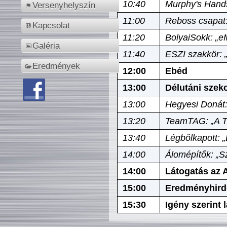
10:40
Murphy's Hands
Versenyhelyszín
11:00
Reboss csapat:
Kapcsolat
11:20
BolyaiSokk: „e
Galéria
11:40
ESZI szakkör: 
Eredmények
12:00
Ebéd
13:00
Délutáni szek
13:00
Hegyesi Donát:
13:20
TeamTAG: „A Tó
13:40
Légbőlkapott: 
14:00
Álomépítők: „Sz
14:00
Látogatás az A
15:00
Eredményhird
15:30
Igény szerint