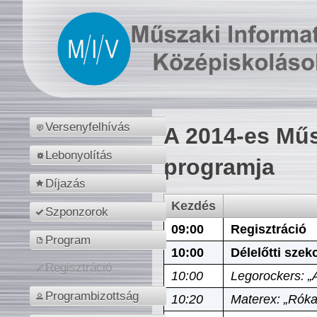
Versenyfelhívás
A 2014-es Műs
Lebonyolítás
programja
Díjazás
Kezdés
Szponzorok
09:00
Regisztráció
Program
10:00
Délelőtti szek
Regisztráció
10:00
Legorockers: „
Programbizottság
10:20
Materex: „Róka