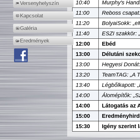
10:40
Murphy's Hands
Versenyhelyszín
11:00
Reboss csapat:
Kapcsolat
11:20
BolyaiSokk: „e
Galéria
11:40
ESZI szakkör: 
Eredmények
12:00
Ebéd
13:00
Délutáni szek
13:00
Hegyesi Donát:
13:20
TeamTAG: „A Tó
13:40
Légbőlkapott: 
14:00
Álomépítők: „Sz
14:00
Látogatás az A
15:00
Eredményhird
15:30
Igény szerint