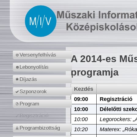
Versenyfelhívás
A 2014-es Műs
Lebonyolítás
programja
Díjazás
Kezdés
Szponzorok
09:00
Regisztráció
Program
10:00
Délelőtti szek
Regisztráció
10:00
Legorockers: „
Programbizottság
10:20
Materex: „Róka