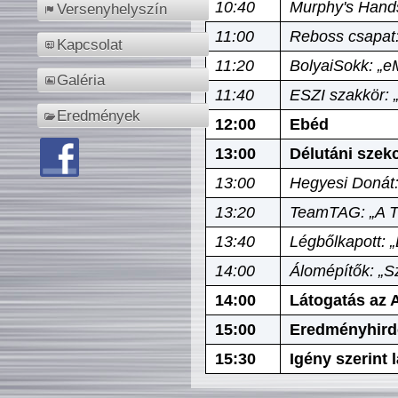
10:40
Murphy's Hands
Versenyhelyszín
11:00
Reboss csapat:
Kapcsolat
11:20
BolyaiSokk: „e
Galéria
11:40
ESZI szakkör: 
Eredmények
12:00
Ebéd
13:00
Délutáni szek
13:00
Hegyesi Donát:
13:20
TeamTAG: „A Tó
13:40
Légbőlkapott: 
14:00
Álomépítők: „Sz
14:00
Látogatás az A
15:00
Eredményhird
15:30
Igény szerint