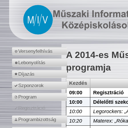
Versenyfelhívás
A 2014-es Műs
Lebonyolítás
programja
Díjazás
Kezdés
Szponzorok
09:00
Regisztráció
Program
10:00
Délelőtti szek
Regisztráció
10:00
Legorockers: „
Programbizottság
10:20
Materex: „Róka