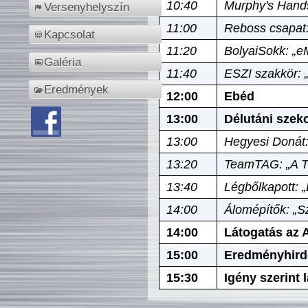
10:40
Murphy's Hands
Versenyhelyszín
11:00
Reboss csapat:
Kapcsolat
11:20
BolyaiSokk: „e
Galéria
11:40
ESZI szakkör: 
Eredmények
12:00
Ebéd
13:00
Délutáni szek
13:00
Hegyesi Donát:
13:20
TeamTAG: „A Tó
13:40
Légbőlkapott: 
14:00
Álomépítők: „Sz
14:00
Látogatás az A
15:00
Eredményhird
15:30
Igény szerint