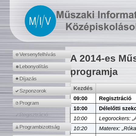
Versenyfelhívás
A 2014-es Műs
Lebonyolítás
programja
Díjazás
Kezdés
Szponzorok
09:00
Regisztráció
Program
10:00
Délelőtti szek
Regisztráció
10:00
Legorockers: „
Programbizottság
10:20
Materex: „Róka