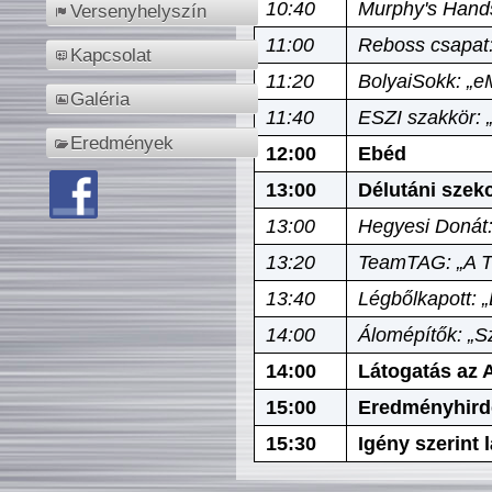
10:40
Murphy's Hands
Versenyhelyszín
11:00
Reboss csapat:
Kapcsolat
11:20
BolyaiSokk: „e
Galéria
11:40
ESZI szakkör: 
Eredmények
12:00
Ebéd
13:00
Délutáni szek
13:00
Hegyesi Donát:
13:20
TeamTAG: „A Tó
13:40
Légbőlkapott: 
14:00
Álomépítők: „Sz
14:00
Látogatás az A
15:00
Eredményhird
15:30
Igény szerint