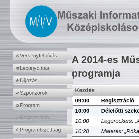
Versenyfelhívás
A 2014-es Műs
Lebonyolítás
programja
Díjazás
Kezdés
Szponzorok
09:00
Regisztráció
Program
10:00
Délelőtti szek
Regisztráció
10:00
Legorockers: „
Programbizottság
10:20
Materex: „Róka