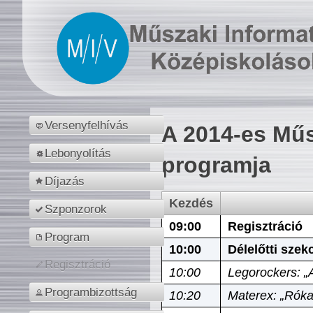
Versenyfelhívás
A 2014-es Műs
Lebonyolítás
programja
Díjazás
Kezdés
Szponzorok
09:00
Regisztráció
Program
10:00
Délelőtti szek
Regisztráció
10:00
Legorockers: „
Programbizottság
10:20
Materex: „Róka