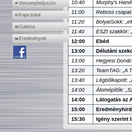
10:40
Murphy's Hands
Versenyhelyszín
11:00
Reboss csapat:
Kapcsolat
11:20
BolyaiSokk: „e
Galéria
11:40
ESZI szakkör: 
Eredmények
12:00
Ebéd
13:00
Délutáni szek
13:00
Hegyesi Donát:
13:20
TeamTAG: „A Tó
13:40
Légbőlkapott: 
14:00
Álomépítők: „Sz
14:00
Látogatás az A
15:00
Eredményhird
15:30
Igény szerint