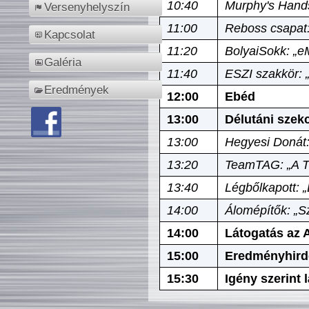
10:40
Murphy's Hands
Versenyhelyszín
11:00
Reboss csapat:
Kapcsolat
11:20
BolyaiSokk: „e
Galéria
11:40
ESZI szakkör: 
Eredmények
12:00
Ebéd
13:00
Délutáni szek
13:00
Hegyesi Donát:
13:20
TeamTAG: „A Tó
13:40
Légbőlkapott: 
14:00
Álomépítők: „Sz
14:00
Látogatás az A
15:00
Eredményhird
15:30
Igény szerint