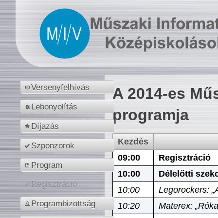
Versenyfelhívás
A 2014-es Műs
Lebonyolítás
programja
Díjazás
Kezdés
Szponzorok
09:00
Regisztráció
Program
10:00
Délelőtti szek
Regisztráció
10:00
Legorockers: „
Programbizottság
10:20
Materex: „Róka