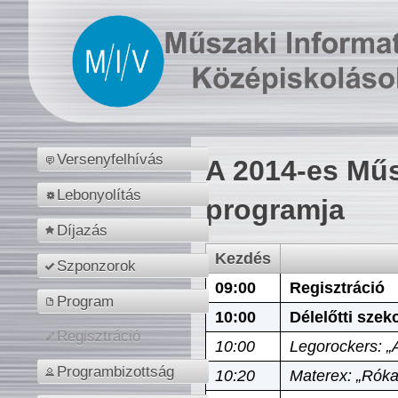
Versenyfelhívás
A 2014-es Műs
Lebonyolítás
programja
Díjazás
Kezdés
Szponzorok
09:00
Regisztráció
Program
10:00
Délelőtti szek
Regisztráció
10:00
Legorockers: „
Programbizottság
10:20
Materex: „Róka