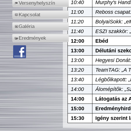
10:40
Murphy's Hands
Versenyhelyszín
11:00
Reboss csapat:
Kapcsolat
11:20
BolyaiSokk: „e
Galéria
11:40
ESZI szakkör: 
Eredmények
12:00
Ebéd
13:00
Délutáni szek
13:00
Hegyesi Donát:
13:20
TeamTAG: „A Tó
13:40
Légbőlkapott: 
14:00
Álomépítők: „Sz
14:00
Látogatás az A
15:00
Eredményhird
15:30
Igény szerint