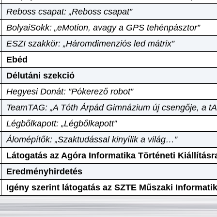
Reboss csapat: „Reboss csapat”
BolyaiSokk: „eMotion, avagy a GPS tehénpásztor”
ESZI szakkör: „Háromdimenziós led mátrix”
Ebéd
Délutáni szekció
Hegyesi Donát: ”Pókerező robot”
TeamTAG: „A Tóth Árpád Gimnázium új csengője, a tA
Légbőlkapott: „Légbőlkapott”
Álomépítők: „Szaktudással kinyílik a világ…”
Látogatás az Agóra Informatika Történeti Kiállításr
Eredményhirdetés
Igény szerint látogatás az SZTE Műszaki Informat