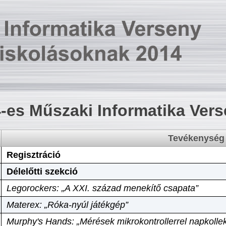
-es Műszaki Informatika Ver
Tevékenység
Regisztráció
Délelőtti szekció
Legorockers: „A XXI. század menekítő csapata”
Materex: „Róka-nyúl játékgép”
Murphy's Hands: „Mérések mikrokontrollerrel napkollek