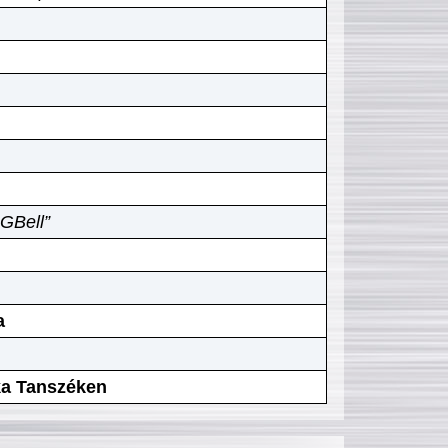
GBell”
a
ika Tanszéken