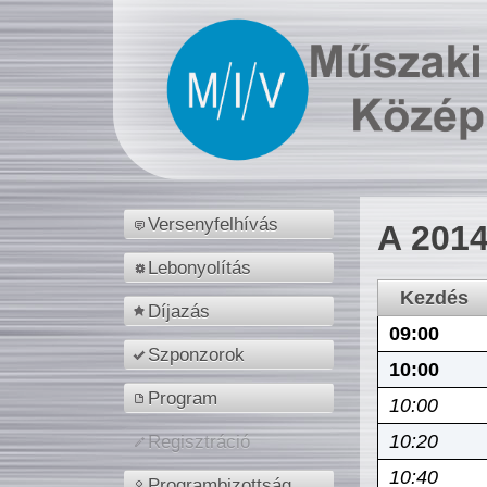
Versenyfelhívás
A 2014
Lebonyolítás
Kezdés
Díjazás
09:00
Szponzorok
10:00
Program
10:00
10:20
Regisztráció
10:40
Programbizottság