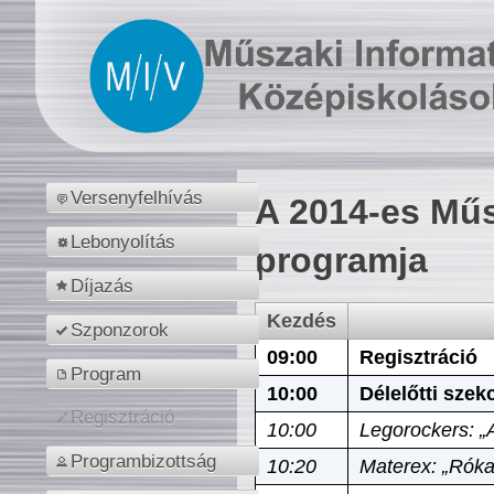
Versenyfelhívás
A 2014-es Műs
Lebonyolítás
programja
Díjazás
Kezdés
Szponzorok
09:00
Regisztráció
Program
10:00
Délelőtti szek
Regisztráció
10:00
Legorockers: „
Programbizottság
10:20
Materex: „Róka