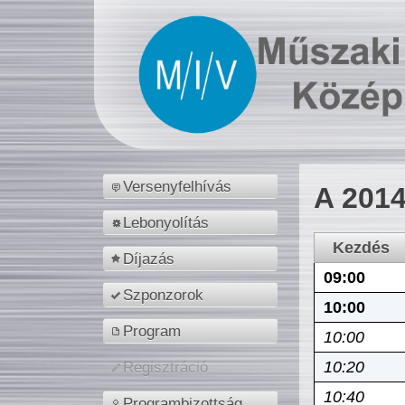
Versenyfelhívás
A 2014
Lebonyolítás
Kezdés
Díjazás
09:00
Szponzorok
10:00
Program
10:00
10:20
Regisztráció
10:40
Programbizottság