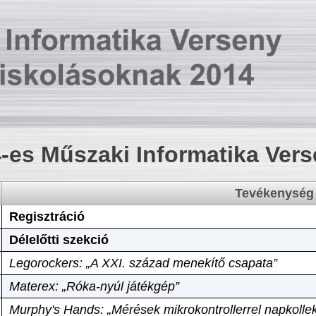
-es Műszaki Informatika Ver
Tevékenység
Regisztráció
Délelőtti szekció
Legorockers: „A XXI. század menekítő csapata”
Materex: „Róka-nyúl játékgép”
Murphy's Hands: „Mérések mikrokontrollerrel napkollek