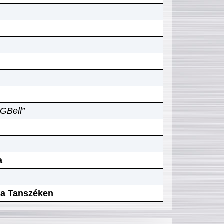
GBell”
a
ika Tanszéken