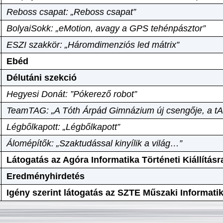
Reboss csapat: „Reboss csapat”
BolyaiSokk: „eMotion, avagy a GPS tehénpásztor”
ESZI szakkör: „Háromdimenziós led mátrix”
Ebéd
Délutáni szekció
Hegyesi Donát: ”Pókerező robot”
TeamTAG: „A Tóth Árpád Gimnázium új csengője, a tA
Légbőlkapott: „Légbőlkapott”
Álomépítők: „Szaktudással kinyílik a világ…”
Látogatás az Agóra Informatika Történeti Kiállításr
Eredményhirdetés
Igény szerint látogatás az SZTE Műszaki Informat