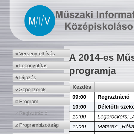
Versenyfelhívás
A 2014-es Műs
Lebonyolítás
programja
Díjazás
Kezdés
Szponzorok
09:00
Regisztráció
Program
10:00
Délelőtti szek
Regisztráció
10:00
Legorockers: „
Programbizottság
10:20
Materex: „Róka