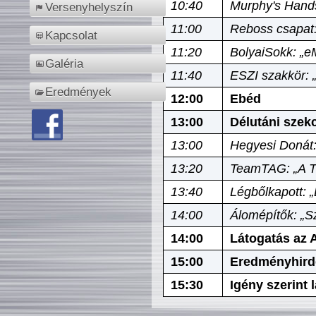
10:40
Murphy's Hands
Versenyhelyszín
11:00
Reboss csapat:
Kapcsolat
11:20
BolyaiSokk: „e
Galéria
11:40
ESZI szakkör: 
Eredmények
12:00
Ebéd
13:00
Délutáni szek
13:00
Hegyesi Donát:
13:20
TeamTAG: „A Tó
13:40
Légbőlkapott: 
14:00
Álomépítők: „Sz
14:00
Látogatás az A
15:00
Eredményhird
15:30
Igény szerint