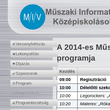
Versenyfelhívás
A 2014-es Műs
Lebonyolítás
programja
Díjazás
Kezdés
Szponzorok
09:00
Regisztráció
Program
10:00
Délelőtti szek
Regisztráció
10:00
Legorockers: „
Programbizottság
10:20
Materex: „Róka