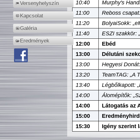
10:40
Murphy's Hands
Versenyhelyszín
11:00
Reboss csapat:
Kapcsolat
11:20
BolyaiSokk: „e
Galéria
11:40
ESZI szakkör: 
Eredmények
12:00
Ebéd
13:00
Délutáni szek
13:00
Hegyesi Donát:
13:20
TeamTAG: „A Tó
13:40
Légbőlkapott: 
14:00
Álomépítők: „Sz
14:00
Látogatás az A
15:00
Eredményhird
15:30
Igény szerint