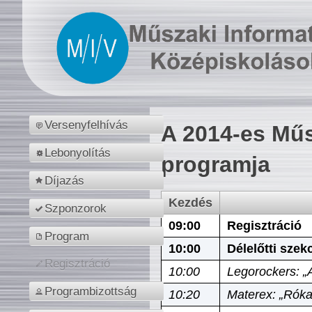
Versenyfelhívás
A 2014-es Műs
Lebonyolítás
programja
Díjazás
Kezdés
Szponzorok
09:00
Regisztráció
Program
10:00
Délelőtti szek
Regisztráció
10:00
Legorockers: „
Programbizottság
10:20
Materex: „Róka