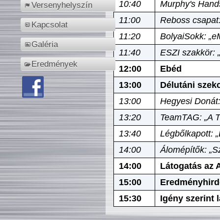
10:40
Murphy's Hands
Versenyhelyszín
11:00
Reboss csapat:
Kapcsolat
11:20
BolyaiSokk: „e
Galéria
11:40
ESZI szakkör: 
Eredmények
12:00
Ebéd
13:00
Délutáni szek
13:00
Hegyesi Donát:
13:20
TeamTAG: „A Tó
13:40
Légbőlkapott: 
14:00
Álomépítők: „Sz
14:00
Látogatás az A
15:00
Eredményhird
15:30
Igény szerint