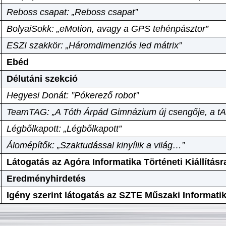
Reboss csapat: „Reboss csapat”
BolyaiSokk: „eMotion, avagy a GPS tehénpásztor”
ESZI szakkör: „Háromdimenziós led mátrix”
Ebéd
Délutáni szekció
Hegyesi Donát: ”Pókerező robot”
TeamTAG: „A Tóth Árpád Gimnázium új csengője, a tA
Légbőlkapott: „Légbőlkapott”
Álomépítők: „Szaktudással kinyílik a világ…”
Látogatás az Agóra Informatika Történeti Kiállításr
Eredményhirdetés
Igény szerint látogatás az SZTE Műszaki Informat