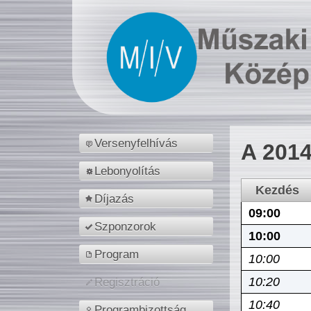
Versenyfelhívás
A 2014
Lebonyolítás
Kezdés
Díjazás
09:00
Szponzorok
10:00
Program
10:00
10:20
Regisztráció
10:40
Programbizottság