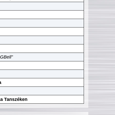
GBell”
a
ika Tanszéken