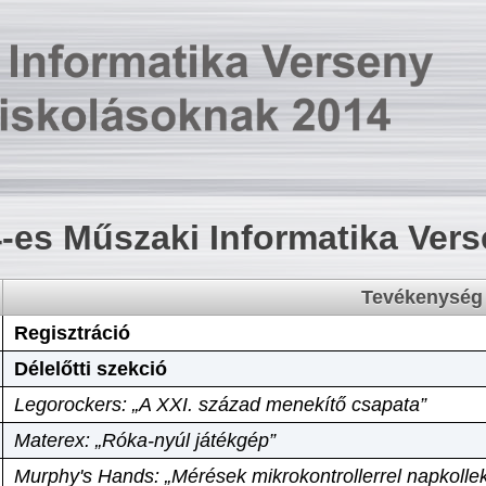
-es Műszaki Informatika Ver
Tevékenység
Regisztráció
Délelőtti szekció
Legorockers: „A XXI. század menekítő csapata”
Materex: „Róka-nyúl játékgép”
Murphy's Hands: „Mérések mikrokontrollerrel napkollek