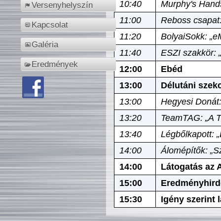
10:40
Murphy's Hands
Versenyhelyszín
11:00
Reboss csapat:
Kapcsolat
11:20
BolyaiSokk: „e
Galéria
11:40
ESZI szakkör: 
Eredmények
12:00
Ebéd
13:00
Délutáni szek
13:00
Hegyesi Donát:
13:20
TeamTAG: „A Tó
13:40
Légbőlkapott: 
14:00
Álomépítők: „Sz
14:00
Látogatás az A
15:00
Eredményhird
15:30
Igény szerint