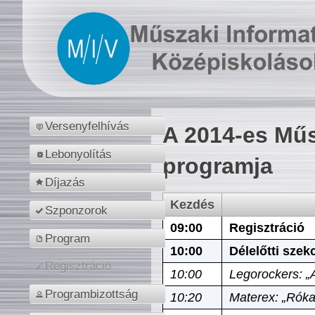
Versenyfelhívás
A 2014-es Műs
Lebonyolítás
programja
Díjazás
Kezdés
Szponzorok
09:00
Regisztráció
Program
10:00
Délelőtti szek
Regisztráció
10:00
Legorockers: „
Programbizottság
10:20
Materex: „Róka