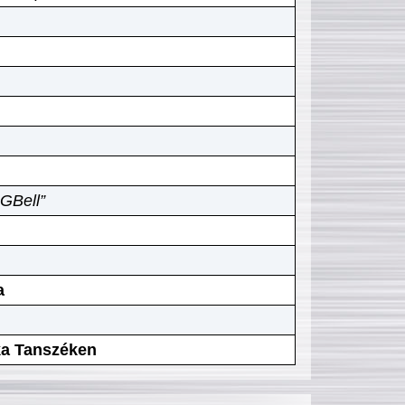
GBell”
a
ika Tanszéken