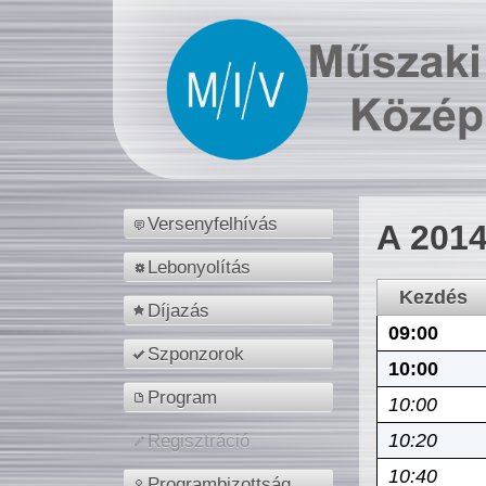
Versenyfelhívás
A 2014
Lebonyolítás
Kezdés
Díjazás
09:00
Szponzorok
10:00
Program
10:00
10:20
Regisztráció
10:40
Programbizottság