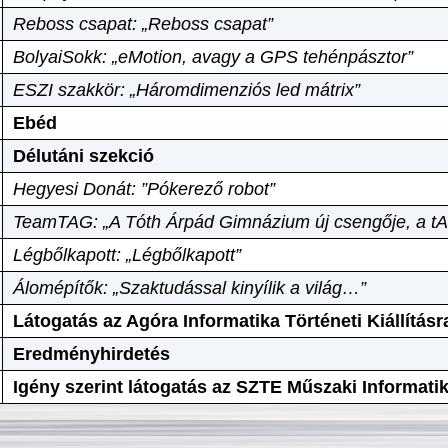
Reboss csapat: „Reboss csapat”
BolyaiSokk: „eMotion, avagy a GPS tehénpásztor”
ESZI szakkör: „Háromdimenziós led mátrix”
Ebéd
Délutáni szekció
Hegyesi Donát: ”Pókerező robot”
TeamTAG: „A Tóth Árpád Gimnázium új csengője, a tA
Légbőlkapott: „Légbőlkapott”
Álomépítők: „Szaktudással kinyílik a világ…”
Látogatás az Agóra Informatika Történeti Kiállításr
Eredményhirdetés
Igény szerint látogatás az SZTE Műszaki Informat