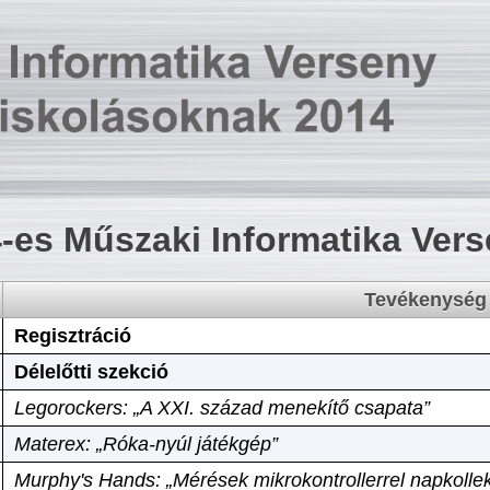
-es Műszaki Informatika Ver
Tevékenység
Regisztráció
Délelőtti szekció
Legorockers: „A XXI. század menekítő csapata”
Materex: „Róka-nyúl játékgép”
Murphy's Hands: „Mérések mikrokontrollerrel napkollek