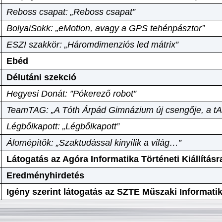
Reboss csapat: „Reboss csapat”
BolyaiSokk: „eMotion, avagy a GPS tehénpásztor”
ESZI szakkör: „Háromdimenziós led mátrix”
Ebéd
Délutáni szekció
Hegyesi Donát: ”Pókerező robot”
TeamTAG: „A Tóth Árpád Gimnázium új csengője, a tA
Légbőlkapott: „Légbőlkapott”
Álomépítők: „Szaktudással kinyílik a világ…”
Látogatás az Agóra Informatika Történeti Kiállításr
Eredményhirdetés
Igény szerint látogatás az SZTE Műszaki Informat