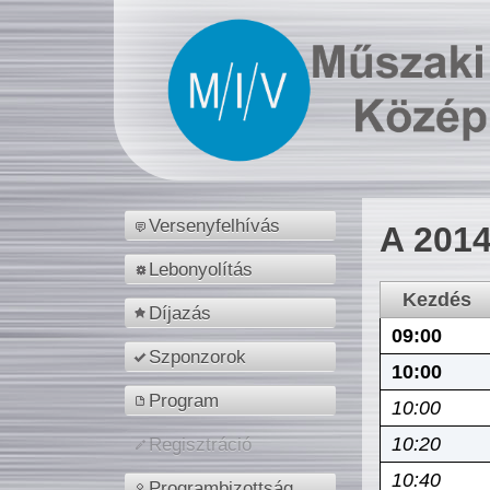
Versenyfelhívás
A 2014
Lebonyolítás
Kezdés
Díjazás
09:00
Szponzorok
10:00
Program
10:00
10:20
Regisztráció
10:40
Programbizottság