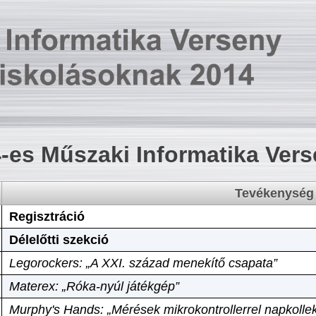
-es Műszaki Informatika Ver
Tevékenység
Regisztráció
Délelőtti szekció
Legorockers: „A XXI. század menekítő csapata”
Materex: „Róka-nyúl játékgép”
Murphy's Hands: „Mérések mikrokontrollerrel napkollek