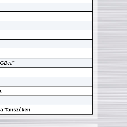
GBell”
a
ika Tanszéken