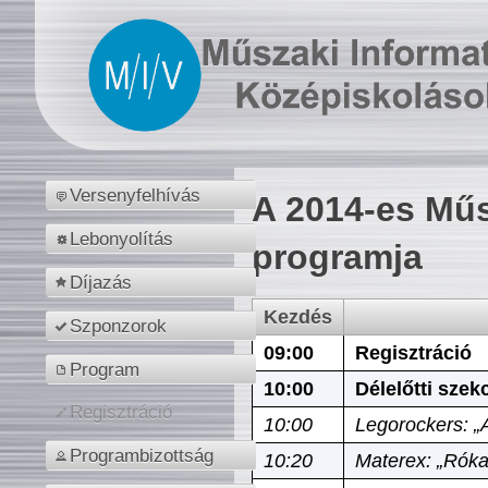
Versenyfelhívás
A 2014-es Műs
Lebonyolítás
programja
Díjazás
Kezdés
Szponzorok
09:00
Regisztráció
Program
10:00
Délelőtti szek
Regisztráció
10:00
Legorockers: „
Programbizottság
10:20
Materex: „Róka