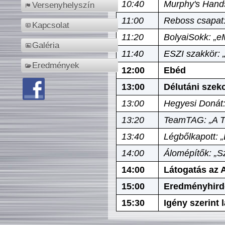
10:40
Murphy's Hands
Versenyhelyszín
11:00
Reboss csapat:
Kapcsolat
11:20
BolyaiSokk: „e
Galéria
11:40
ESZI szakkör: 
Eredmények
12:00
Ebéd
13:00
Délutáni szek
13:00
Hegyesi Donát:
13:20
TeamTAG: „A Tó
13:40
Légbőlkapott: 
14:00
Álomépítők: „Sz
14:00
Látogatás az A
15:00
Eredményhird
15:30
Igény szerint