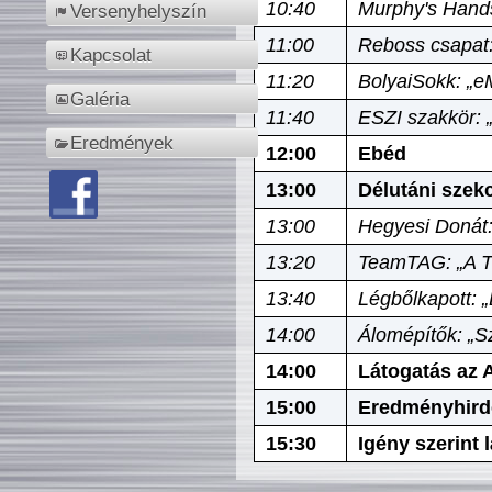
10:40
Murphy's Hands
Versenyhelyszín
11:00
Reboss csapat:
Kapcsolat
11:20
BolyaiSokk: „e
Galéria
11:40
ESZI szakkör: 
Eredmények
12:00
Ebéd
13:00
Délutáni szek
13:00
Hegyesi Donát:
13:20
TeamTAG: „A Tó
13:40
Légbőlkapott: 
14:00
Álomépítők: „Sz
14:00
Látogatás az A
15:00
Eredményhird
15:30
Igény szerint