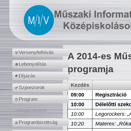
Versenyfelhívás
A 2014-es Műs
Lebonyolítás
programja
Díjazás
Kezdés
Szponzorok
09:00
Regisztráció
Program
10:00
Délelőtti szek
Regisztráció
10:00
Legorockers: „
Programbizottság
10:20
Materex: „Róka