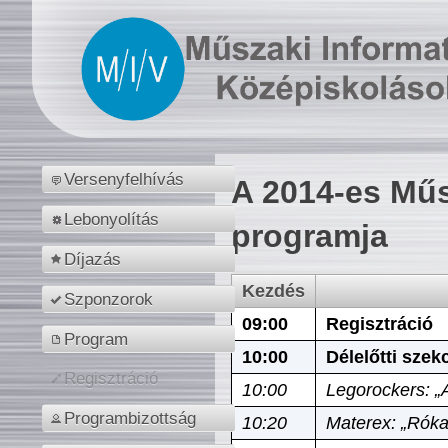
Versenyfelhívás
A 2014-es Műs
Lebonyolítás
programja
Díjazás
Kezdés
Szponzorok
09:00
Regisztráció
Program
10:00
Délelőtti szek
Regisztráció
10:00
Legorockers: „
Programbizottság
10:20
Materex: „Róka