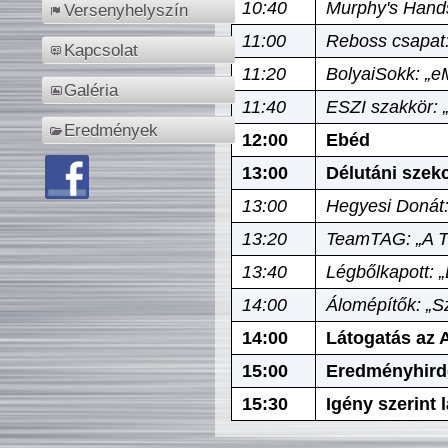
10:40
Murphy's Hands
Versenyhelyszín
11:00
Reboss csapat:
Kapcsolat
11:20
BolyaiSokk: „e
Galéria
11:40
ESZI szakkör: 
Eredmények
12:00
Ebéd
13:00
Délutáni szek
13:00
Hegyesi Donát:
13:20
TeamTAG: „A Tó
13:40
Légbőlkapott: 
14:00
Álomépítők: „Sz
14:00
Látogatás az A
15:00
Eredményhird
15:30
Igény szerint