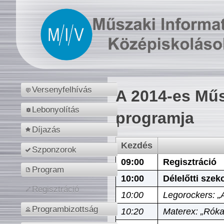
Versenyfelhívás
A 2014-es Műs
Lebonyolítás
programja
Díjazás
Kezdés
Szponzorok
09:00
Regisztráció
Program
10:00
Délelőtti szek
Regisztráció
10:00
Legorockers: „
Programbizottság
10:20
Materex: „Róka