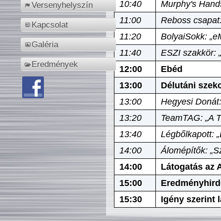
10:40
Murphy's Hands
Versenyhelyszín
11:00
Reboss csapat:
Kapcsolat
11:20
BolyaiSokk: „e
Galéria
11:40
ESZI szakkör: 
Eredmények
12:00
Ebéd
13:00
Délutáni szek
13:00
Hegyesi Donát:
13:20
TeamTAG: „A Tó
13:40
Légbőlkapott: 
14:00
Álomépítők: „Sz
14:00
Látogatás az A
15:00
Eredményhird
15:30
Igény szerint