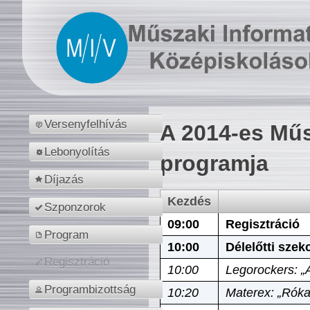
Versenyfelhívás
A 2014-es Műs
Lebonyolítás
programja
Díjazás
Kezdés
Szponzorok
09:00
Regisztráció
Program
10:00
Délelőtti szek
Regisztráció
10:00
Legorockers: „
Programbizottság
10:20
Materex: „Róka