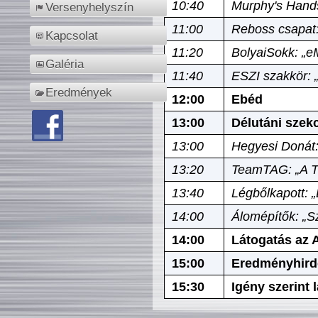
10:40
Murphy's Hands
Versenyhelyszín
11:00
Reboss csapat:
Kapcsolat
11:20
BolyaiSokk: „e
Galéria
11:40
ESZI szakkör: 
Eredmények
12:00
Ebéd
13:00
Délutáni szek
13:00
Hegyesi Donát:
13:20
TeamTAG: „A Tó
13:40
Légbőlkapott: 
14:00
Álomépítők: „Sz
14:00
Látogatás az A
15:00
Eredményhird
15:30
Igény szerint