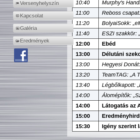
10:40
Murphy's Hands
Versenyhelyszín
11:00
Reboss csapat:
Kapcsolat
11:20
BolyaiSokk: „e
Galéria
11:40
ESZI szakkör: 
Eredmények
12:00
Ebéd
13:00
Délutáni szek
13:00
Hegyesi Donát:
13:20
TeamTAG: „A Tó
13:40
Légbőlkapott: 
14:00
Álomépítők: „Sz
14:00
Látogatás az A
15:00
Eredményhird
15:30
Igény szerint