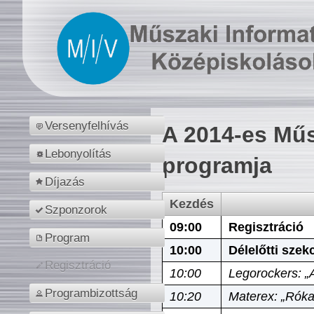
Versenyfelhívás
A 2014-es Műs
Lebonyolítás
programja
Díjazás
Kezdés
Szponzorok
09:00
Regisztráció
Program
10:00
Délelőtti szek
Regisztráció
10:00
Legorockers: „
Programbizottság
10:20
Materex: „Róka