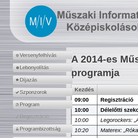
Versenyfelhívás
A 2014-es Műs
Lebonyolítás
programja
Díjazás
Kezdés
Szponzorok
09:00
Regisztráció
Program
10:00
Délelőtti szek
Regisztráció
10:00
Legorockers: „
Programbizottság
10:20
Materex: „Róka