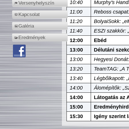
10:40
Murphy's Hands
Versenyhelyszín
11:00
Reboss csapat:
Kapcsolat
11:20
BolyaiSokk: „e
Galéria
11:40
ESZI szakkör: 
Eredmények
12:00
Ebéd
13:00
Délutáni szek
13:00
Hegyesi Donát:
13:20
TeamTAG: „A Tó
13:40
Légbőlkapott: 
14:00
Álomépítők: „Sz
14:00
Látogatás az A
15:00
Eredményhird
15:30
Igény szerint