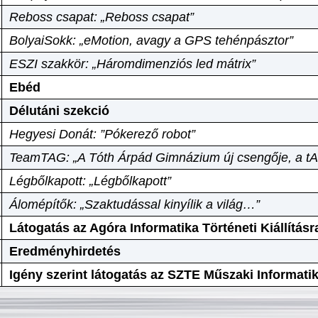
Reboss csapat: „Reboss csapat”
BolyaiSokk: „eMotion, avagy a GPS tehénpásztor”
ESZI szakkör: „Háromdimenziós led mátrix”
Ebéd
Délutáni szekció
Hegyesi Donát: ”Pókerező robot”
TeamTAG: „A Tóth Árpád Gimnázium új csengője, a tA
Légbőlkapott: „Légbőlkapott”
Álomépítők: „Szaktudással kinyílik a világ…”
Látogatás az Agóra Informatika Történeti Kiállításr
Eredményhirdetés
Igény szerint látogatás az SZTE Műszaki Informat