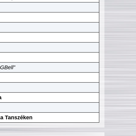
GBell”
a
ika Tanszéken