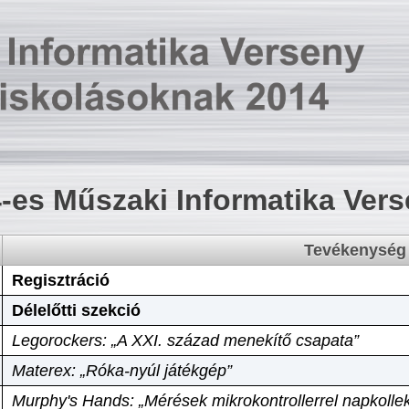
-es Műszaki Informatika Ver
Tevékenység
Regisztráció
Délelőtti szekció
Legorockers: „A XXI. század menekítő csapata”
Materex: „Róka-nyúl játékgép”
Murphy's Hands: „Mérések mikrokontrollerrel napkollek