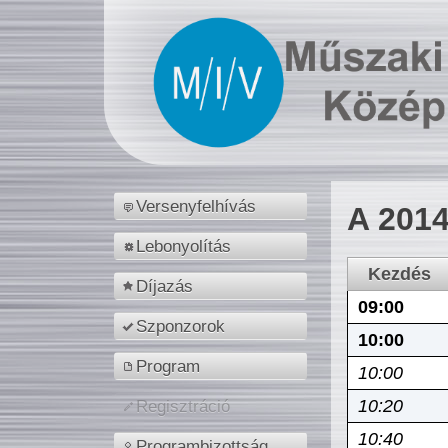
Versenyfelhívás
A 2014
Lebonyolítás
Kezdés
Díjazás
09:00
Szponzorok
10:00
Program
10:00
10:20
Regisztráció
10:40
Programbizottság