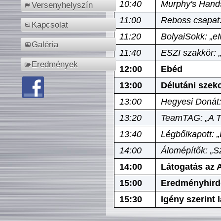
10:40
Murphy's Hands
Versenyhelyszín
11:00
Reboss csapat:
Kapcsolat
11:20
BolyaiSokk: „e
Galéria
11:40
ESZI szakkör: 
Eredmények
12:00
Ebéd
13:00
Délutáni szek
13:00
Hegyesi Donát:
13:20
TeamTAG: „A Tó
13:40
Légbőlkapott: 
14:00
Álomépítők: „Sz
14:00
Látogatás az A
15:00
Eredményhird
15:30
Igény szerint