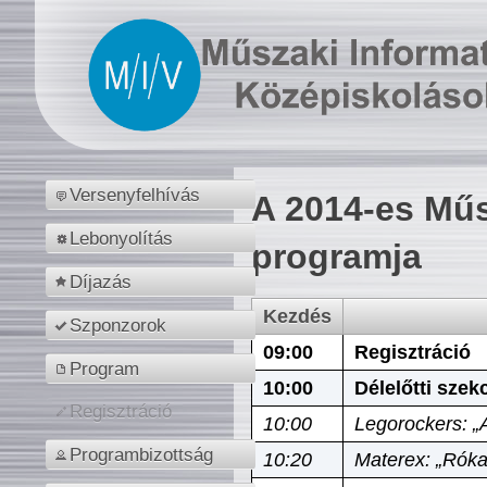
Versenyfelhívás
A 2014-es Műs
Lebonyolítás
programja
Díjazás
Kezdés
Szponzorok
09:00
Regisztráció
Program
10:00
Délelőtti szek
Regisztráció
10:00
Legorockers: „
Programbizottság
10:20
Materex: „Róka